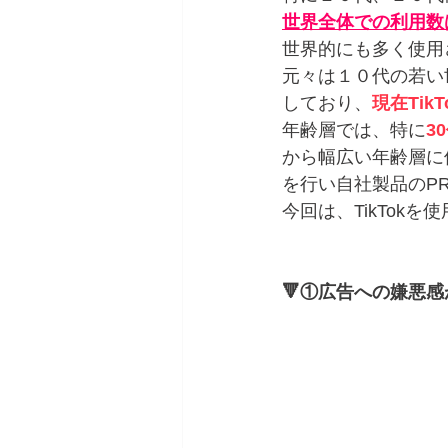
世界全体での利用数
世界的にも多く使用され
元々は１０代の若い
しており、
現在Ti
年齢層では、特に
3
から幅広い年齢層に使
を行い自社製品のP
今回は、TikTok
🔻①広告への嫌悪