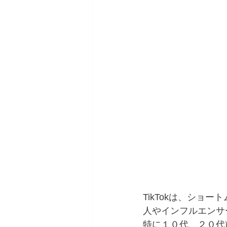
TikTokは、シ
人やインフルエンサ
特に１０代、２０代