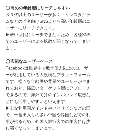
⭕️
高めの年齢層にリーチしやすい
３０代以上のユーザーが多く、インスタグラ
ムなどの若者向けSNSよりも高い年齢層のユ
ーザーにリーチできます。
▶︎若い世代にリーチできないため、各種SNS
でのユーザーによる拡散が弱くなってしまい
ます。
⭕️
広範なユーザーベース
Facebookは世界中で数十億人以上のユーザ
ーが利用している大規模なプラットフォーム
です。様々な年齢層や背景のユーザーが含ま
れており、幅広いターゲット層にアプローチ
できるので、海外向けのインバウンド広告な
どにも活用しやすいといえます。
▶︎主な利用国がインドやフィリピンなどの国
で、一番出入りの多い中国や韓国などでの利
用が劣るため、外国人旅行客での集客には少
し弱くなってしまいます。