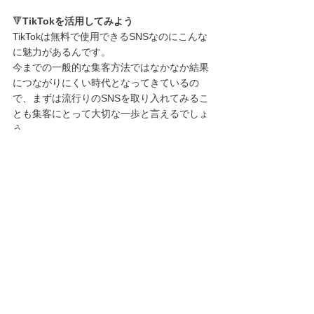
🔻
TikTokを活用してみよう
TikTokは無料で使用できるSNSなのにこんな
に魅力があるんです。
今までの一般的な集客方法ではなかなか結果
につながりにくい時代となってきているの
で、まずは流行りのSNSを取り入れてみるこ
とも集客にとって大切な一歩と言えるでしょ
う。
実際にTikTokを始めてみたけど思うように再
生数が伸びないことや、思ったように集客に
繋がらないことも少なからずあると思いま
す。
バズらせより多くのユーザーに知ってもらい
集客に繋げる為には、
常にオリジナリティを
大切にしつつ、流行りに敏感になりながら、
フォロワーの興味を引くような工夫を重ねて
行かなければなりません。
自分では案が浮かばない、流行りについてい
けない、そもそも動画作成に充てる時間が取