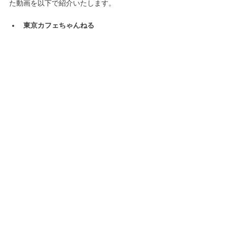
た動画を以下で紹介いたします。
東京カフェちゃんねる
https://www.tiktok.com/@ai_amatou
沖縄グルメ【カフェ巡り】
https://www.tiktok.com/@ode.kakepic
TikTokの広告運用代行会社に依
頼するのも有効な手段
飲食店がTikTokで集客する際は、TikTokの広
告運用代行会社に依頼するのもおすすめで
す。
TikTokで自分で集客を行うとなると、コンテ
ンツ制作や戦略設計などでかなりの労力が必
要となってしまいます。
しかし、TikTokの広告運用代行会社に依頼す
れば、以下のような作業を代行してもらえま
す。
動画コンテンツ企画・作成・編集投稿文作
成・タグ選定TikToker(ティックトッカー)ア