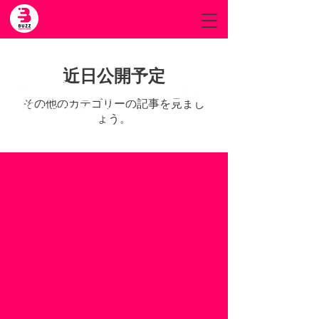
近日公開予定
BUZZ
株式会社HEIWA.BK.HD
その他のカテゴリーの記事を見まし
buzz.info@buzz.ne.jp
ょう。
Privacy Policy
© BUZZ All rights Reserved.