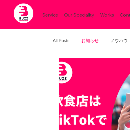
Service
Our Speciality
Works
Cont
All Posts
お知らせ
ノウハウ