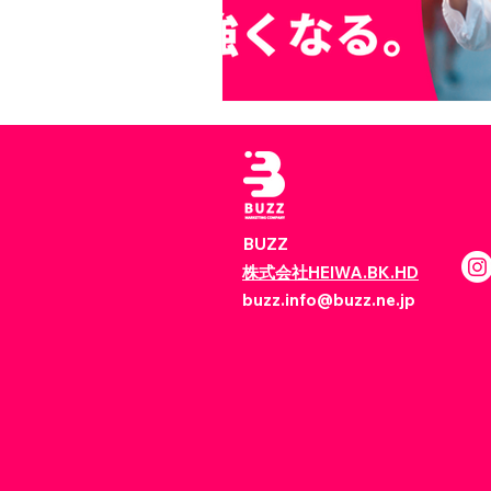
BUZZ
株式会社HEIWA.BK.HD
buzz.info@buzz.ne.jp