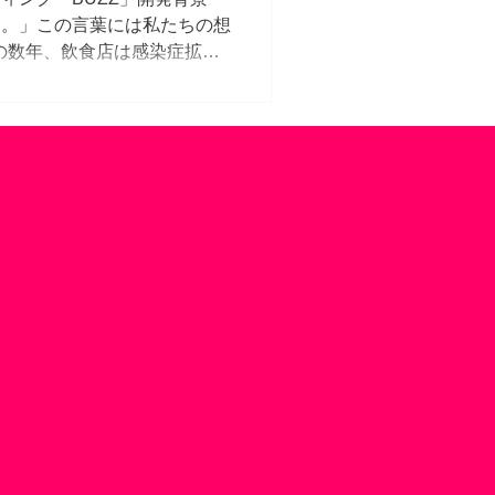
なる。」この言葉には私たちの想
の数年、飲食店は感染症拡大
短縮や大人数での会食の自粛
いる方からすれば到底受け入